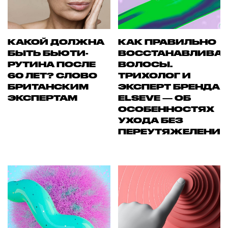
КАКОЙ ДОЛЖНА
КАК ПРАВИЛЬНО
БЫТЬ БЬЮТИ-
ВОССТАНАВЛИВА
РУТИНА ПОСЛЕ
ВОЛОСЫ.
60 ЛЕТ? СЛОВО
ТРИХОЛОГ И
БРИТАНСКИМ
ЭКСПЕРТ БРЕНДА
ЭКСПЕРТАМ
ELSEVE — ОБ
ОСОБЕННОСТЯХ
УХОДА БЕЗ
ПЕРЕУТЯЖЕЛЕНИ