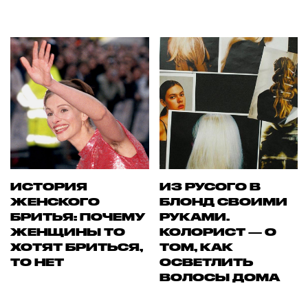
ИСТОРИЯ
ИЗ РУСОГО В
ЖЕНСКОГО
БЛОНД СВОИМИ
БРИТЬЯ: ПОЧЕМУ
РУКАМИ.
ЖЕНЩИНЫ ТО
КОЛОРИСТ — О
ХОТЯТ БРИТЬСЯ,
ТОМ, КАК
ТО НЕТ
ОСВЕТЛИТЬ
ВОЛОСЫ ДОМА