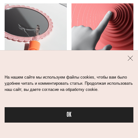
8 МАСЕЛ ДЛЯ
ПОЧЕМУ ПРЫЩИ
ЛИЦА, КОТОРЫЕ
ПОЯВЛЯЮТСЯ НА
На нашем сайте мы используем файлы cookies, чтобы вам было
удобнее читать и комментировать статьи. Продолжая использовать
НРАВЯТСЯ
ОДНОМ И ТОМ
наш сайт, вы даете согласие на обработку cookie.
КОСМЕТОЛОГУ
ЖЕ МЕСТЕ?
OK
Бьюти в спорте