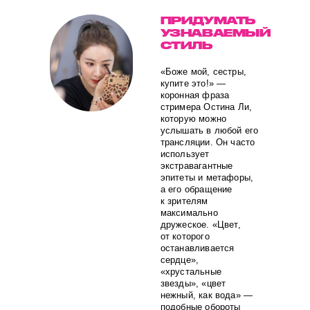
ПРИДУМАТЬ
УЗНАВАЕМЫЙ
СТИЛЬ
«Боже мой, сестры,
купите это!» —
коронная фраза
стримера Остина Ли,
которую можно
услышать в любой его
трансляции. Он часто
использует
экстравагантные
эпитеты и метафоры,
а его обращение
к зрителям
максимально
дружеское. «Цвет,
от которого
останавливается
сердце»,
«хрустальные
звезды», «цвет
нежный, как вода» —
подобные обороты