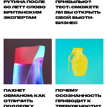
РУТИНА ПОСЛЕ
ПРИБЫЛЬЮ?
60 ЛЕТ? СЛОВО
ТЕСТ: СМОЖЕТЕ
БРИТАНСКИМ
ЛИ ВЫ ОТКРЫТЬ
ЭКСПЕРТАМ
СВОЙ БЬЮТИ-
БИЗНЕС
ПАХНЕТ
ПОЧЕМУ
ОБМАНОМ: КАК
ОСОЗНАННОСТЬ
ОТЛИЧИТЬ
ПРИВОДИТ К
ПОДДЕЛКУ
ТРЕВОЖНОСТИ?