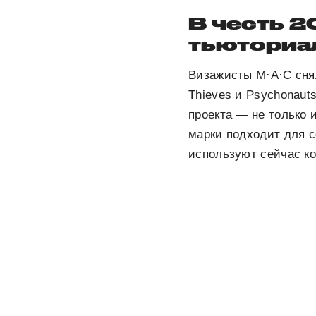
В честь 2
тьюториа
Визажисты M·A·C сняли
Thieves и Psychonaut
проекта — не только 
марки подходит для 
используют сейчас к