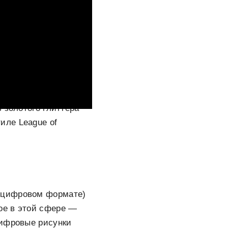
ивам самой
рсонажей шоу,
 золотого глиттера
тиле League of
в цифровом формате)
ое в этой сфере —
цифровые рисунки