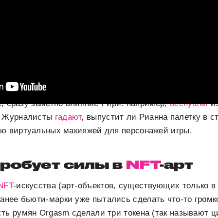
роектом стал анимационный сериал «Аркейн» по мот
лайн-игры League of Legends. В макияже некоторых пе
ix, сразу заметно влияние Рири: например,
веснушки
из
. Журналисты
гадают
, выпустит ли Рианна палетку в с
ию виртуальных макияжей для персонажей игры.
пробует силы в
NFT
-арт
NFT
-искусства (арт-объектов, существующих только 
Ранее бьюти-марки уже пытались сделать что-то громк
сть румян Orgasm сделали три токена (так называют 