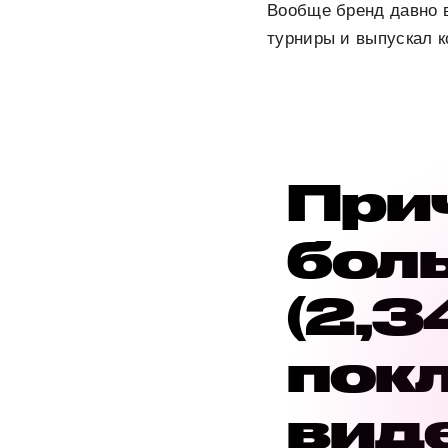
Вообще бренд давно в
турниры и выпускал к
При
бол
(2,3
пок
виде