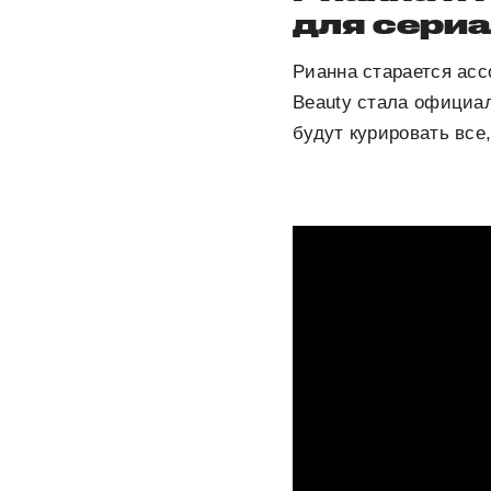
для сериа
Рианна старается асс
Beauty стала официа
будут курировать все,