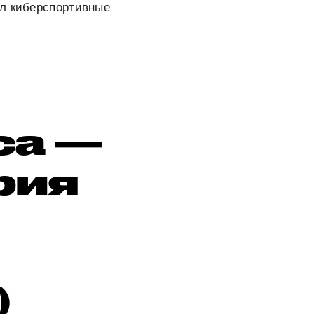
ал киберспортивные
са —
рия
)