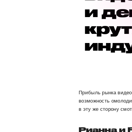
и де
крут
инд
Прибыль рынка видеои
возможность омолоди
в эту же сторону смо
Рианна и 