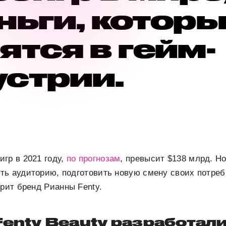
ньги, котор
ятся в гейм-
устрии.
гр в 2021 году,
по прогнозам
, превысит $138 млрд. Н
ть аудиторию, подготовить новую смену своих потреб
трит бренд Рианны Fenty.
Fenty Beauty разработал