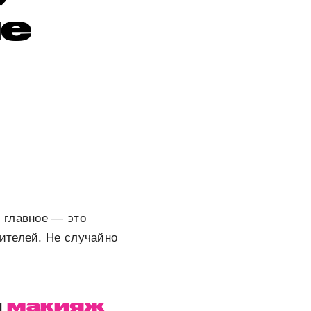
ые
о главное — это
ителей. Не случайно
и
макияж