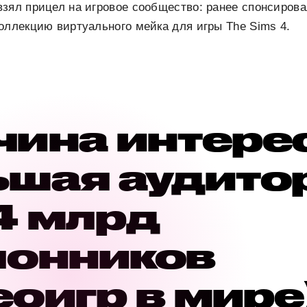
зял прицел на игровое сообщество: ранее спонсиров
оллекцию виртуального мейка для игры The Sims 4.
чина интере
ьшая аудито
4 млрд
лонников
оигр в мире