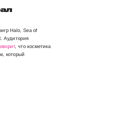
сал
 Halo, Sea of ​​
t. Аудитория
говорит
, что косметика
м, который