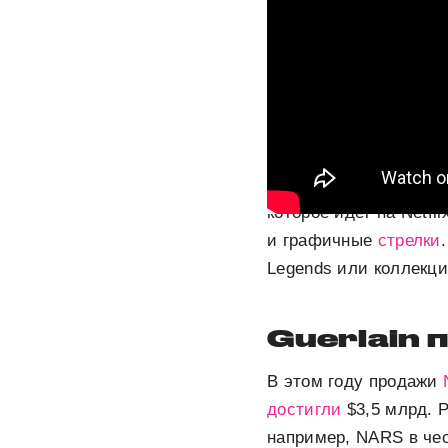
Первым совместным п
популярной в мире он
которое идет на Netfl
и графичные
стрелки
Legends или коллекц
Guerlain 
В этом году продажи
достигли
$3,5 млрд. 
например, NARS в че