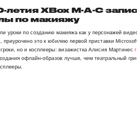
0-летия XBox M·A·C запи
лы по макияжу
 уроки по созданию макияжа как у персонажей видеоигр
s, приурочено это к юбилею первой приставки Microsof
игроки, но и косплееры: визажистка Алисия Мартинес
создания офлайн-образов лучше, чем театральный гри
осплееры.