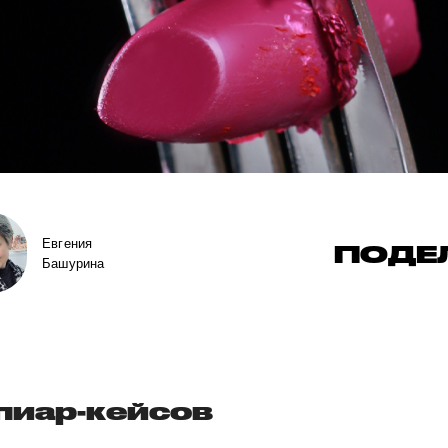
Евгения
ПОДЕ
Башурина
пиар-кейсов