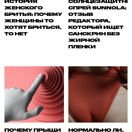
ИСТОРИЯ
СОЛНЦЕЗАЩИТН
ЖЕНСКОГО
СПРЕЙ SUNNOLA:
БРИТЬЯ: ПОЧЕМУ
ОТЗЫВ
ЖЕНЩИНЫ ТО
РЕДАКТОРА,
ХОТЯТ БРИТЬСЯ,
КОТОРЫЙ ИЩЕТ
ТО НЕТ
САНСКРИН БЕЗ
ЖИРНОЙ
ПЛЕНКИ
ПОЧЕМУ ПРЫЩИ
НОРМАЛЬНО ЛИ,