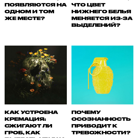
ПОЯВЛЯЮТСЯ НА
ЧТО ЦВЕТ
ОДНОМ И ТОМ
НИЖНЕГО БЕЛЬЯ
ЖЕ МЕСТЕ?
МЕНЯЕТСЯ ИЗ-ЗА
ВЫДЕЛЕНИЙ?
КАК УСТРОЕНА
ПОЧЕМУ
КРЕМАЦИЯ:
ОСОЗНАННОСТЬ
СЖИГАЮТ ЛИ
ПРИВОДИТ К
ГРОБ, КАК
ТРЕВОЖНОСТИ?