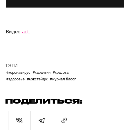
Видео
act.
ТЭГИ:
#коронавирус
#карантин
#красота
#здоровье
#бэкстейдж
#журнал flacon
ПОДЕЛИТЬСЯ: