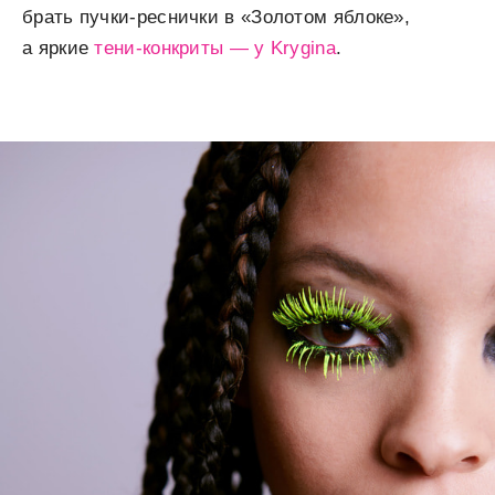
брать пучки-реснички в «Золотом яблоке»,
а яркие
тени-конкриты — у Krygina
.