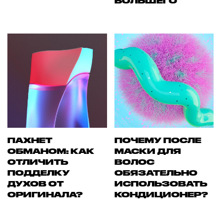
БОЛЬШЕГО
ПАХНЕТ
ПОЧЕМУ ПОСЛЕ
ОБМАНОМ: КАК
МАСКИ ДЛЯ
ОТЛИЧИТЬ
ВОЛОС
ПОДДЕЛКУ
ОБЯЗАТЕЛЬНО
ДУХОВ ОТ
ИСПОЛЬЗОВАТЬ
ОРИГИНАЛА?
КОНДИЦИОНЕР?