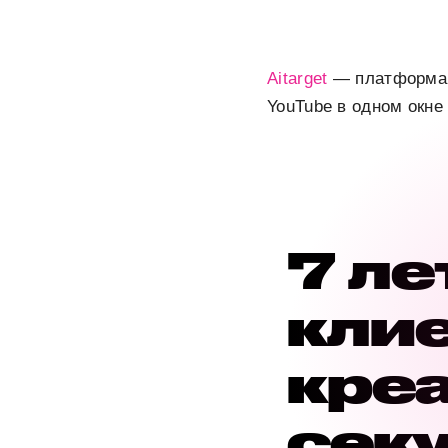
Aitarget
— платформа, 
YouTube в одном окне
7 ле
клие
кре
секу