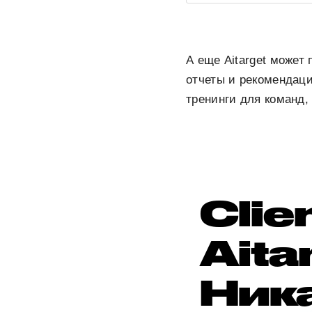
А еще Aitarget может
отчеты и рекомендац
тренинги для команд,
Clie
Aita
Ник