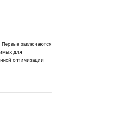
и. Первые заключаются
димых для
оянной оптимизации