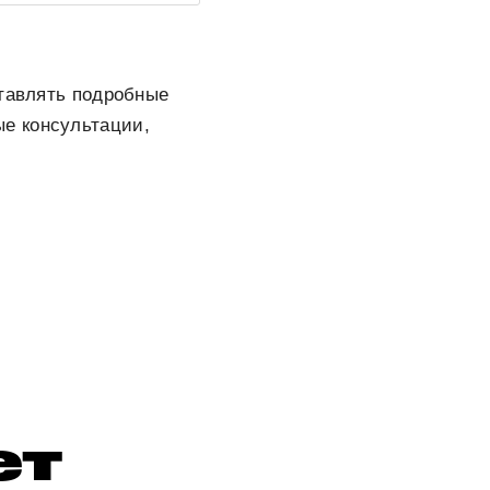
ставлять подробные
е консультации,
ет