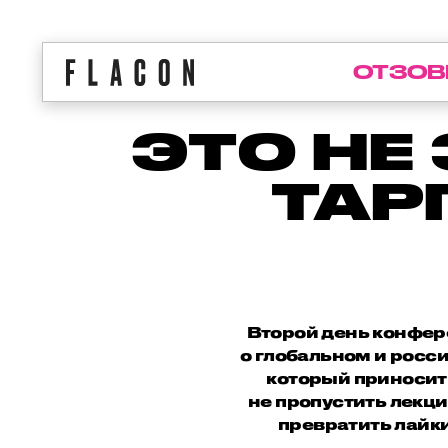
ОТЗОВ
ЭТО НЕ
ТАР
Второй день конфер
о глобальном и росс
который приносит 
не пропустить лекцию
превратить лайки