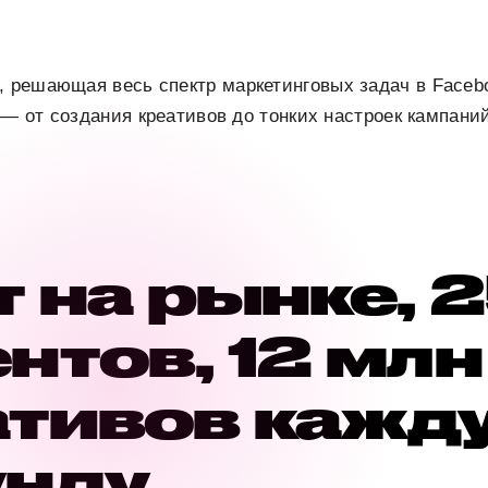
решающая весь спектр маркетинговых задач в Facebo
 — от создания креативов до тонких настроек кампан
т на рынке,
нтов, 12 млн
ативов кажд
нду.