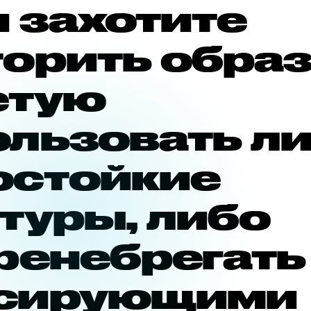
 захотите
торить образ
етую
ользовать л
остойкие
туры, либо
ренебрегать
сирующими