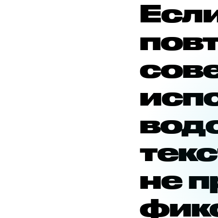
Если
пов
сов
исп
вод
текс
не п
фик