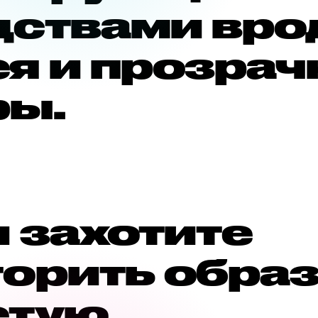
дствами вро
ея и прозрач
ры.
 захотите
торить образ
етую