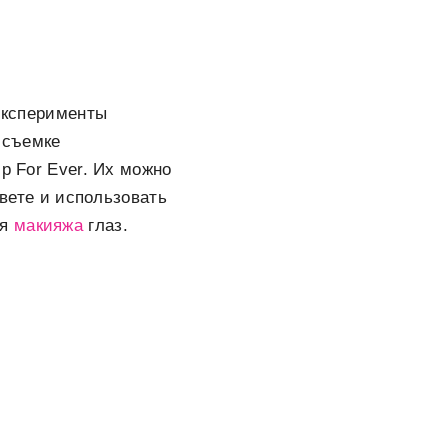
 эксперименты
 съемке
p For Ever. Их можно
цвете и использовать
ля
макияжа
глаз.