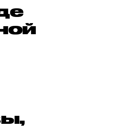
де
ной
ы,