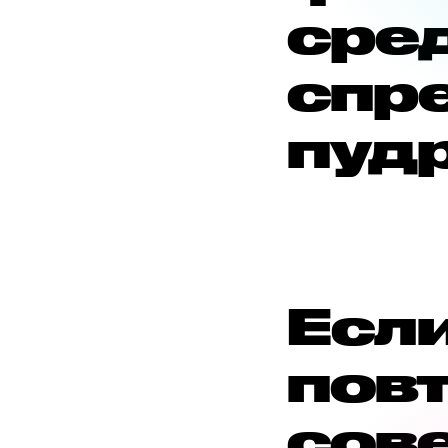
сре
спр
пуд
Если
пов
сов