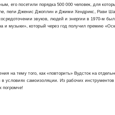
м, его посетили порядка 500 000 человек, для котор
lane, пели Дженис Джоплин и Джими Хендрикс, Рави Ша
осредоточении звуков, людей и энергии в 1970-м бы
ра и музыки», который через год получил премию «Оск
ия на тему того, как «повторить» Вудсток на отдельн
и в условиях самоизоляции. Из рабочих инструменто
к погромче!