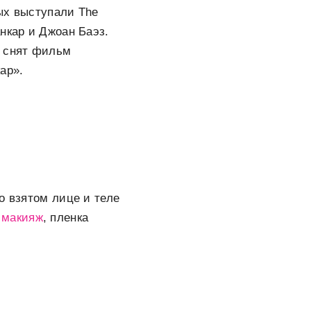
ых выступали The
нкар и Джоан Баэз.
л снят фильм
ар».
о взятом лице и теле
в
макияж
, пленка