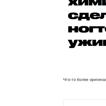
хим
сдел
ногт
ужин
Что-то более оригина