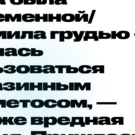
еменной/
мила грудью
лась
ьзоваться
азинным
метосом, —
 же вредная