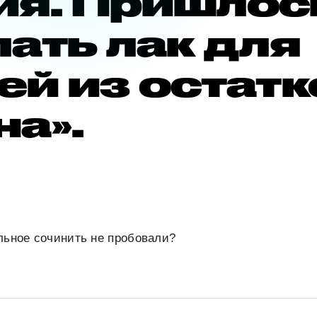
ия. Пришлос
ать лак для
ей из остатк
а».
льное сочинить не пробовали?