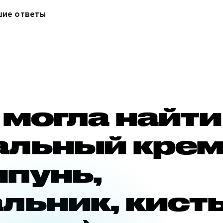
шие ответы
 могла найти
альный кре
мпунь,
льник, кист