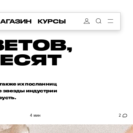
АГАЗИН
КУРСЫ
ЕТОВ,
БЕСЯТ
также их посланниц
ые звезды индустрии
зусть.
4 мин
2