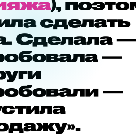
ияжа
), поэт
ила сделать
а. Сделала 
робовала —
руги
робовали —
устила
одажу».