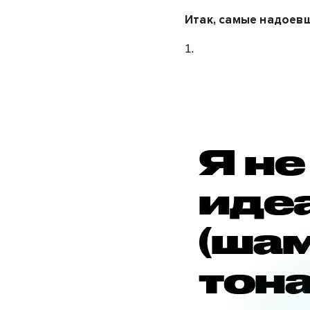
Итак, самые надоев
1.
Я не
иде
(ша
тона