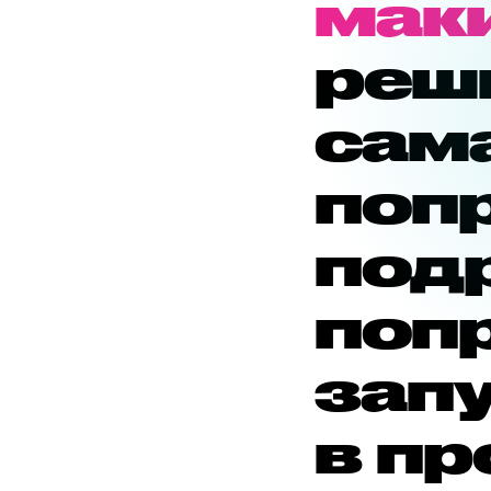
мак
реш
сам
поп
под
поп
зап
в пр