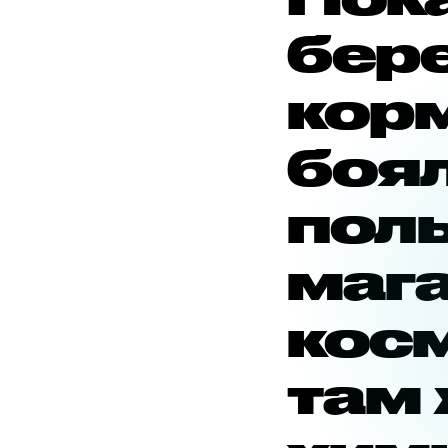
бер
кор
боя
пол
маг
кос
там