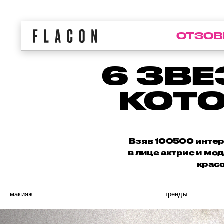
ОТЗОВ
6 ЗВ
КОТО
Взяв 100500 интер
в лице актрис и мо
красо
макияж
тренды