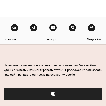
Контакты
Авторы
Медиа-Кит
Пользовательское соглашение
Политика обработки персональных данных
На нашем сайте мы используем файлы cookies, чтобы вам было
удобнее читать и комментировать статьи. Продолжая использовать
наш сайт, вы даете согласие на обработку cookie.
© Flacon 2026. Все права защищены.
OK
Бьюти