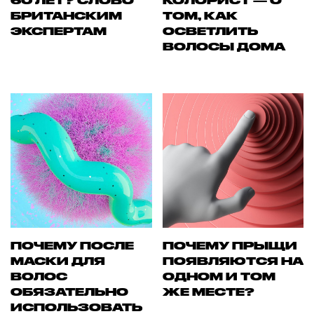
60 ЛЕТ? СЛОВО
КОЛОРИСТ — О
БРИТАНСКИМ
ТОМ, КАК
ЭКСПЕРТАМ
ОСВЕТЛИТЬ
ВОЛОСЫ ДОМА
ПОЧЕМУ ПОСЛЕ
ПОЧЕМУ ПРЫЩИ
МАСКИ ДЛЯ
ПОЯВЛЯЮТСЯ НА
ВОЛОС
ОДНОМ И ТОМ
ОБЯЗАТЕЛЬНО
ЖЕ МЕСТЕ?
ИСПОЛЬЗОВАТЬ