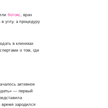
 или
ботокс
, врач
в углу, а процедуру
юдать в клиниках
спертами о том, где
началось активное
видеть» — первый
представила
е время зародился