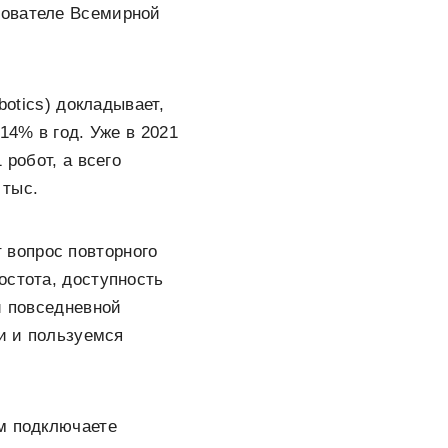
зователе Всемирной
botics) докладывает,
14% в год. Уже в 2021
 робот, а всего
 тыс.
 вопрос повторного
остота, доступность
й повседневной
ти и пользуемся
ем подключаете