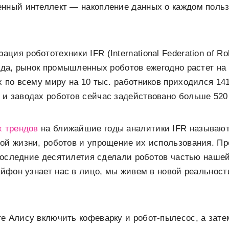
енный интеллект — накопление данных о каждом поль
ия робототехники IFR (International Federation of Ro
года, рынок промышленных роботов ежегодно растет на 
х по всему миру на 10 тыс. работников приходился 141
и заводах роботов сейчас задействовано больше 520
х трендов
на ближайшие годы аналитики IFR называют
ой жизни, роботов и упрощение их использования. Пр
а последние десятилетия сделали роботов частью наше
 айфон узнает нас в лицо, мы живем в новой реальнос
е Алису включить кофеварку и робот-пылесос, а зат