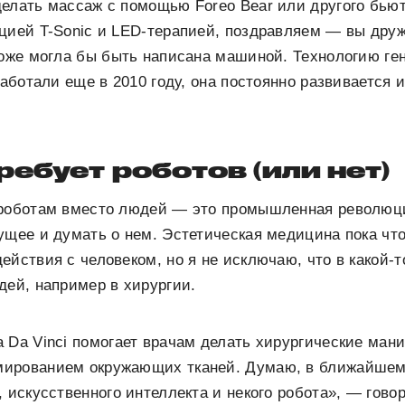
елать массаж с помощью Foreo Bear или другого бью
цией T-Sonic и LED-терапией, поздравляем — вы друж
тоже могла бы быть написана машиной. Технологию ге
работали еще в 2010 году, она постоянно развивается 
ребует роботов (или нет)
роботам вместо людей — это промышленная революция
ущее и думать о нем. Эстетическая медицина пока что
ействия с человеком, но я не исключаю, что в какой-т
дей, например в хирургии.
 Da Vinci помогает врачам делать хирургические ман
ированием окружающих тканей. Думаю, в ближайшем
, искусственного интеллекта и некого робота», — гово