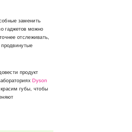
особные заменить
во гаджетов можно
точнее отслеживать,
е продвинутые
довести продукт
лабораториях
Dyson
 красим губы, чтобы
меняют