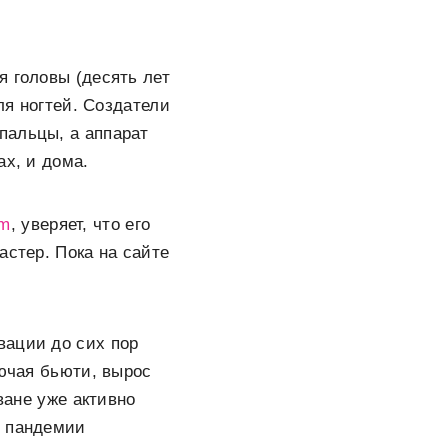
я головы (десять лет
ля ногтей. Создатели
пальцы, а аппарат
ах, и дома.
om
, уверяет, что его
астер. Пока на сайте
вации до сих пор
лючая бьюти, вырос
ване уже активно
я пандемии