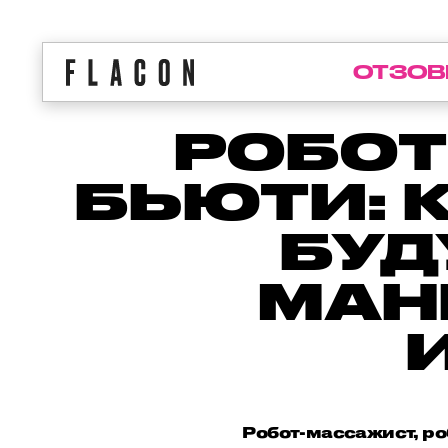
ОТЗОВ
РОБО
БЬЮТИ: 
БУД
МАН
Робот-массажист, роб