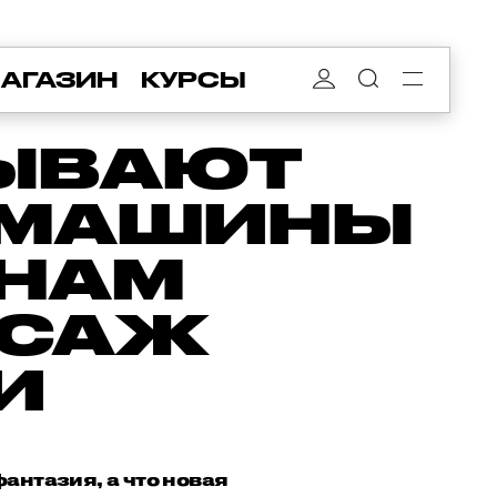
АГАЗИН
КУРСЫ
ЫВАЮТ
О МАШИНЫ
 НАМ
ССАЖ
И
фантазия, а что новая