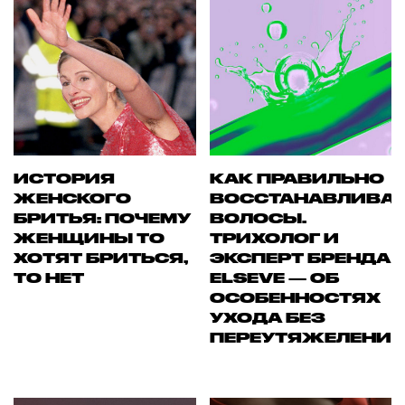
ИСТОРИЯ
КАК ПРАВИЛЬНО
ЖЕНСКОГО
ВОССТАНАВЛИВА
БРИТЬЯ: ПОЧЕМУ
ВОЛОСЫ.
ЖЕНЩИНЫ ТО
ТРИХОЛОГ И
ХОТЯТ БРИТЬСЯ,
ЭКСПЕРТ БРЕНДА
ТО НЕТ
ELSEVE — ОБ
ОСОБЕННОСТЯХ
УХОДА БЕЗ
ПЕРЕУТЯЖЕЛЕНИ