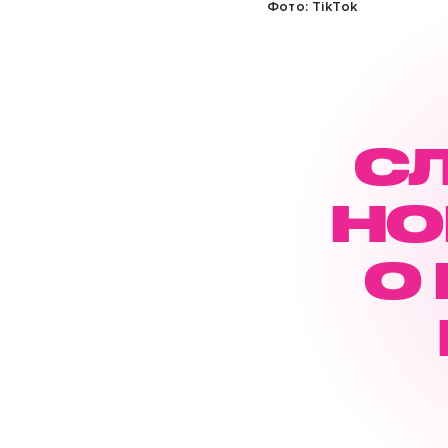
Фото: TikTok
С
НО
О