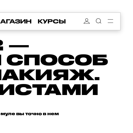
АГАЗИН
КУРСЫ
 —
 СПОСОБ
МАКИЯЖ.
ИСТАМИ
рмуле вы точно в нем