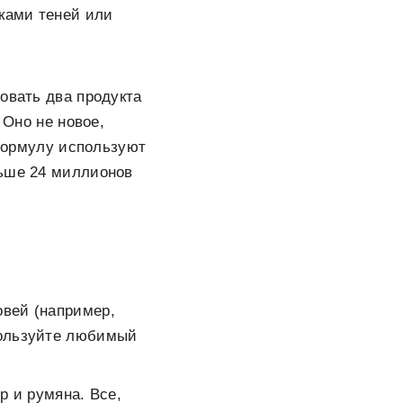
нками теней или
овать два продукта
 Оно не новое,
 формулу используют
льше 24 миллионов
овей (например,
пользуйте любимый
р и румяна. Все,