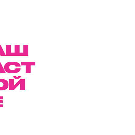
АШ
АСТ
ОЙ
Е