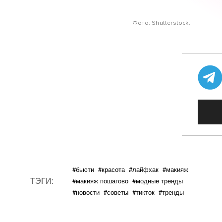
Фото: Shutterstock.
#бьюти
#красота
#лайфхак
#макияж
ТЭГИ:
#макияж пошагово
#модные тренды
#новости
#советы
#тикток
#тренды