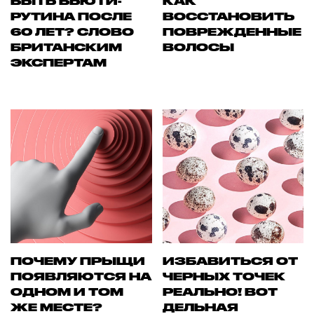
БЫТЬ БЬЮТИ-
КАК
РУТИНА ПОСЛЕ
ВОССТАНОВИТЬ
60 ЛЕТ? СЛОВО
ПОВРЕЖДЕННЫЕ
БРИТАНСКИМ
ВОЛОСЫ
ЭКСПЕРТАМ
ПОЧЕМУ ПРЫЩИ
ИЗБАВИТЬСЯ ОТ
ПОЯВЛЯЮТСЯ НА
ЧЕРНЫХ ТОЧЕК
ОДНОМ И ТОМ
РЕАЛЬНО! ВОТ
ЖЕ МЕСТЕ?
ДЕЛЬНАЯ