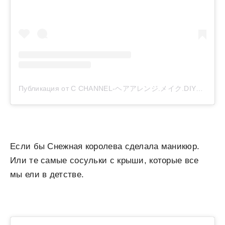
Публикация от C CHANNEL-ヘアアレンジ.メイク.DIY動画 (@cchannel_girls)
Если бы Снежная королева сделала маникюр.
Или те самые сосульки с крыши, которые все
мы ели в детстве.