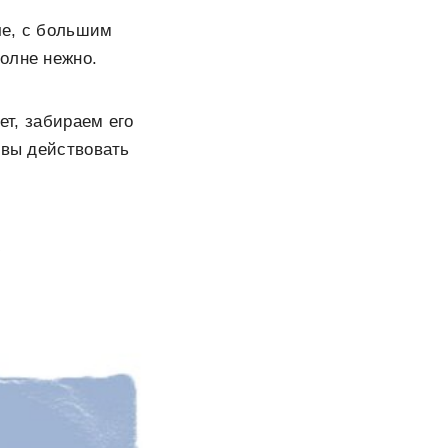
рче, с большим
олне нежно.
ет, забираем его
овы действовать