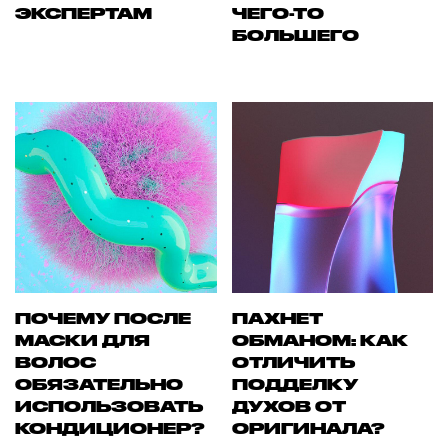
ЭКСПЕРТАМ
ЧЕГО-ТО
БОЛЬШЕГО
ПОЧЕМУ ПОСЛЕ
ПАХНЕТ
МАСКИ ДЛЯ
ОБМАНОМ: КАК
ВОЛОС
ОТЛИЧИТЬ
ОБЯЗАТЕЛЬНО
ПОДДЕЛКУ
ИСПОЛЬЗОВАТЬ
ДУХОВ ОТ
КОНДИЦИОНЕР?
ОРИГИНАЛА?