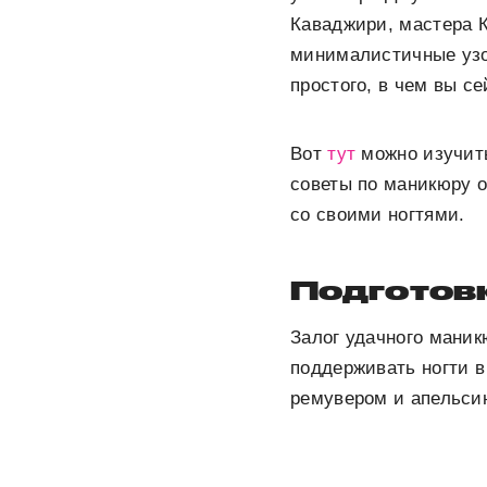
Каваджири, мастера К
минималистичные узо
простого, в чем вы с
Вот
тут
можно изучить
советы по маникюру о
со своими ногтями.
Подготовк
Залог удачного маник
поддерживать ногти в
ремувером и апельсин