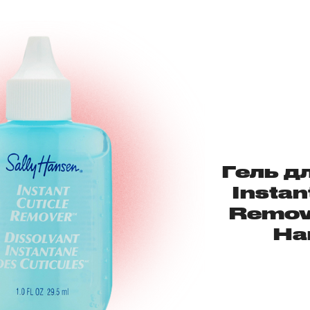
Гель д
Instan
Remove
Ha