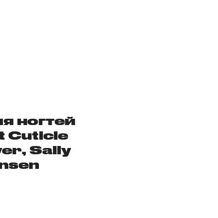
ля ногтей
t Cuticle
r, Sally
nsen