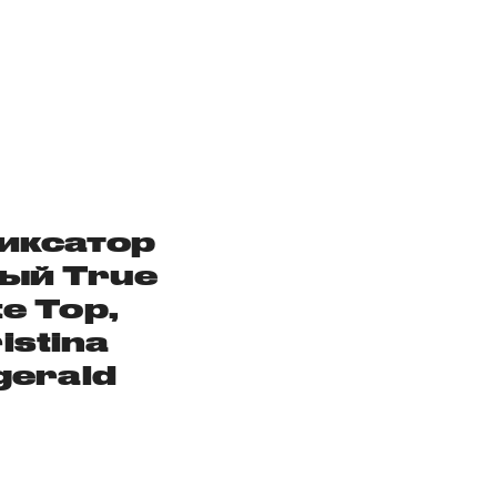
иксатор
ый True
e Top,
istina
gerald