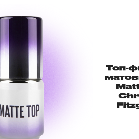
Топ-ф
матов
Matt
Chr
Fitz