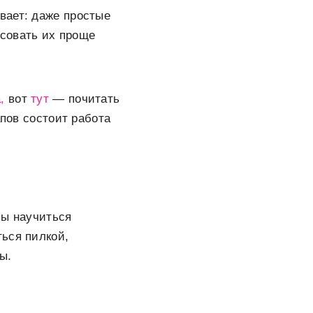
вает: даже простые
совать их проще
,
вот
тут
— почитать
апов состоит работа
бы научиться
ься пилкой,
ы.