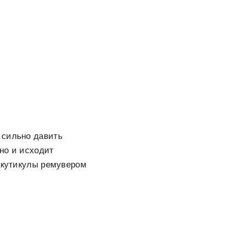
 сильно давить
чно и исходит
т кутикулы ремувером