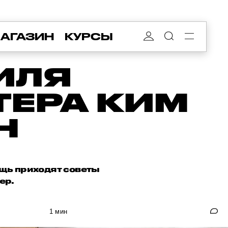
АГАЗИН
КУРСЫ
ИЛЯ
ТЕРА КИМ
Н
ощь приходят советы
ер.
1 мин