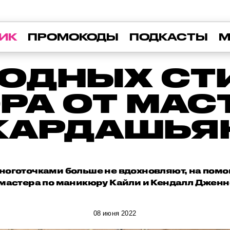
ИК
ПРОМОКОДЫ
ПОДКАСТЫ
М
МОДНЫХ СТ
А ОТ МАС
КАРДАШЬЯ
 ноготочками больше не вдохновляют, на пом
 мастера по маникюру Кайли и Кендалл Дженн
08 июня 2022