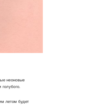
бые неоновые
 голубого.
тим летом будет