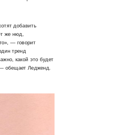
хотят добавить
т же нюд,
го», — говорит
один тренд
ажно, какой это будет
 — обещает Ледженд.