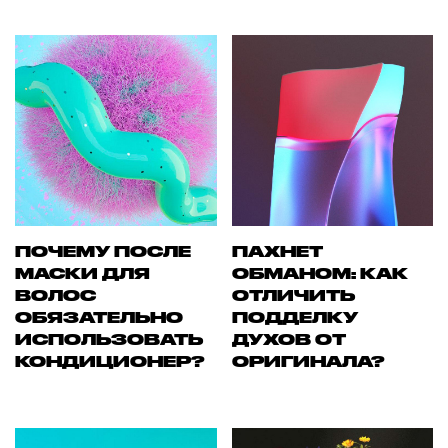
ПОЧЕМУ ПОСЛЕ
ПАХНЕТ
МАСКИ ДЛЯ
ОБМАНОМ: КАК
ВОЛОС
ОТЛИЧИТЬ
ОБЯЗАТЕЛЬНО
ПОДДЕЛКУ
ИСПОЛЬЗОВАТЬ
ДУХОВ ОТ
КОНДИЦИОНЕР?
ОРИГИНАЛА?