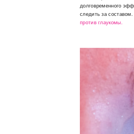
долговременного эффе
следить за составом.
против глаукомы.