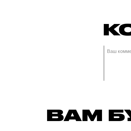
К
ВАМ Б