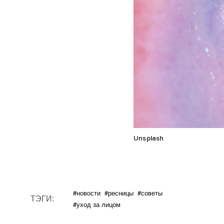
Unsplash
#новости
#ресницы
#советы
ТЭГИ:
#уход за лицом