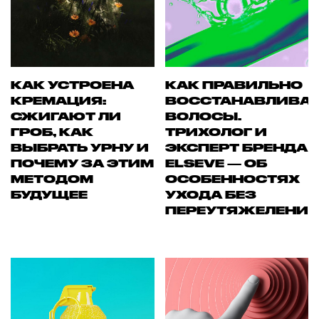
КАК УСТРОЕНА
КАК ПРАВИЛЬНО
КРЕМАЦИЯ:
ВОССТАНАВЛИВА
СЖИГАЮТ ЛИ
ВОЛОСЫ.
ГРОБ, КАК
ТРИХОЛОГ И
ВЫБРАТЬ УРНУ И
ЭКСПЕРТ БРЕНДА
ПОЧЕМУ ЗА ЭТИМ
ELSEVE — ОБ
МЕТОДОМ
ОСОБЕННОСТЯХ
БУДУЩЕЕ
УХОДА БЕЗ
ПЕРЕУТЯЖЕЛЕНИ