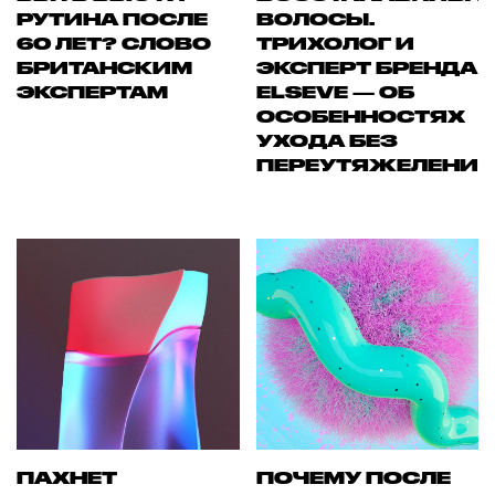
РУТИНА ПОСЛЕ
ВОЛОСЫ.
60 ЛЕТ? СЛОВО
ТРИХОЛОГ И
БРИТАНСКИМ
ЭКСПЕРТ БРЕНДА
ЭКСПЕРТАМ
ELSEVE — ОБ
ОСОБЕННОСТЯХ
УХОДА БЕЗ
ПЕРЕУТЯЖЕЛЕНИ
ПАХНЕТ
ПОЧЕМУ ПОСЛЕ