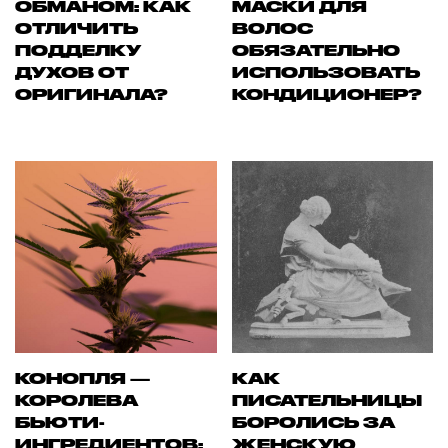
ОБМАНОМ: КАК
МАСКИ ДЛЯ
ОТЛИЧИТЬ
ВОЛОС
ПОДДЕЛКУ
ОБЯЗАТЕЛЬНО
ДУХОВ ОТ
ИСПОЛЬЗОВАТЬ
ОРИГИНАЛА?
КОНДИЦИОНЕР?
КОНОПЛЯ —
КАК
КОРОЛЕВА
ПИСАТЕЛЬНИЦЫ
БЬЮТИ-
БОРОЛИСЬ ЗА
ИНГРЕДИЕНТОВ:
ЖЕНСКУЮ