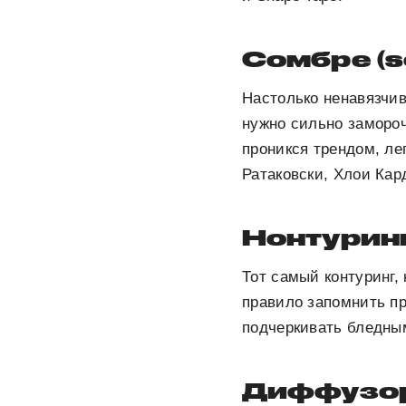
Сомбре (s
Настолько ненавязчив
нужно сильно заморочи
проникся трендом, ле
Ратаковски, Хлои Ка
Нонтуринг
Тот самый контуринг,
правило запомнить про
подчеркивать бледны
Диффузо