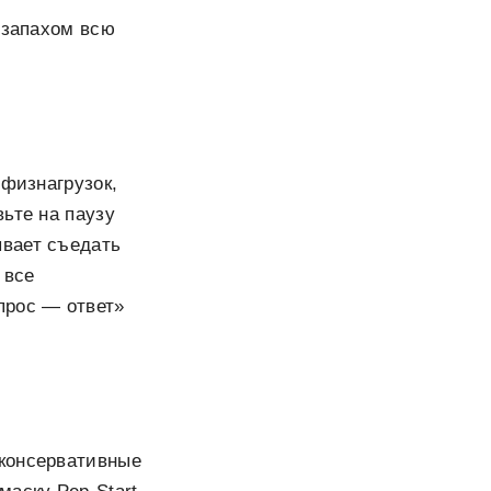
 запахом всю
 физнагрузок,
ьте на паузу
ывает съедать
 все
прос — ответ»
 консервативные