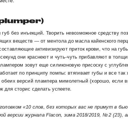
месте.
plumper)
 губ без инъекций. Творить невозможное средству по
ящих веществ — от ментола до масла кайенского перц
оставляющие активизируют приток крови, что на губ
 секунд они краснеют и чуть-чуть прибавляют в толщи
плампером зовут еще силиконовую присоску с углубл
аботает по принципу помпы: втягивает губы и все так 
т обеих версий плампера мимолетный (хорошо, если в
к для сторис сделать успеете.
головком «10 слов, без которых вас не примут в бь
ой версии журнала Flacon, зима 2018/2019, № 2 (23),