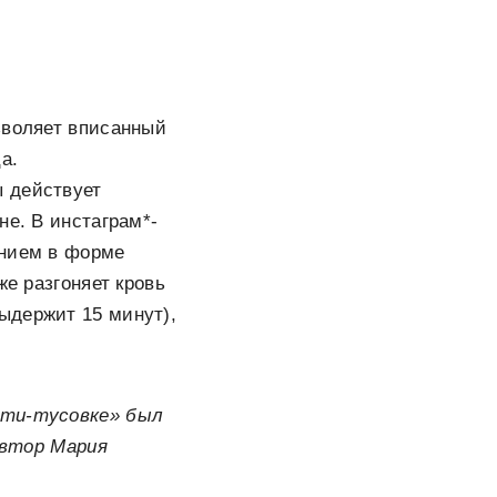
зволяет вписанный
а.
ы действует
не. В инстаграм*-
ением в форме
же разгоняет кровь
ыдержит 15 минут),
юти-тусовке» был
 автор Мария