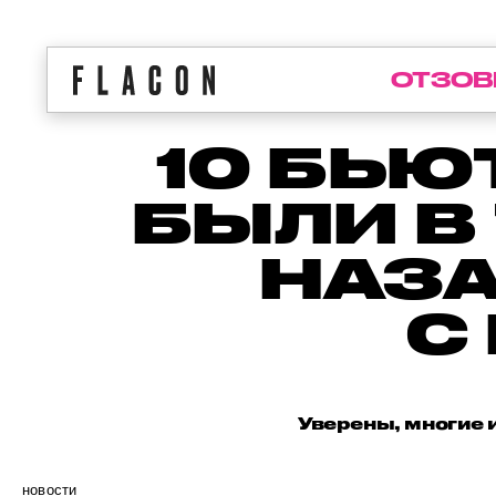
ОТЗОВ
10 БЬЮ
БЫЛИ В
НАЗА
С
Уверены, многие и
новости