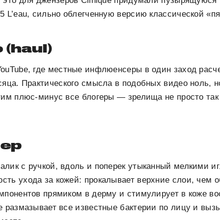
 это для джензеров Clinique придумали пузырящуюся м
5 L’eau, сильно облегченную версию классической «пя
(haul)
YouTube, где местные инфлюенсеры в один заход рас
сяца. Практического смысла в подобных видео ноль, н
тим плюс-минуc все блогеры — зрелища не просто так
ер
лик с ручкой, вдоль и поперек утыканный мелкими иг
сть ухода за кожей: прокалывает верхние слои, чем 
мпонентов прямиком в дерму и стимулирует в коже в
е размазывает все известные бактерии по лицу и выз