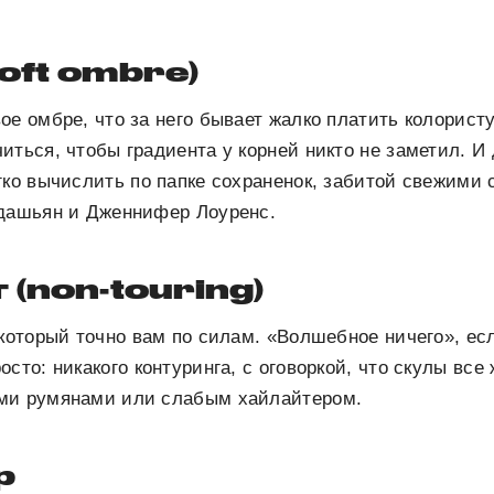
oft ombre)
ое омбре, что за него бывает жалко платить колорист
ться, чтобы градиента у корней никто не заметил. И д
гко вычислить по папке сохраненок, забитой свежим
рдашьян и Дженнифер Лоуренс.
 (non-touring)
 который точно вам по силам. «Волшебное ничего», ес
сто: никакого контуринга, с оговоркой, что скулы все
ми румянами или слабым хайлайтером.
р