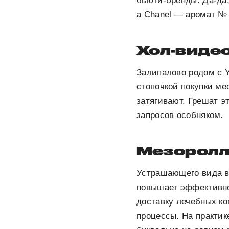
бьюти-бренды. Да-да,
а Chanel — аромат № 
Хол-видео 
Залипалово родом с 
стопочкой покупки ме
затягивают. Грешат э
запросов особняком.
Мезоролл
Устрашающего вида ва
повышает эффективно
доставку лечебных ко
процессы. На практик