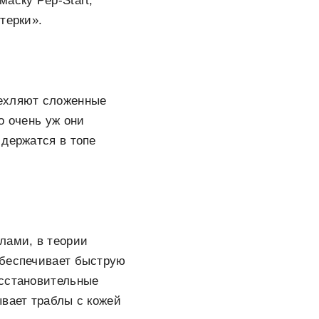
аску Pep-Start,
терки».
чехляют сложенные
о очень уж они
 держатся в топе
лами, в теории
обеспечивает быструю
осстановительные
ывает траблы с кожей