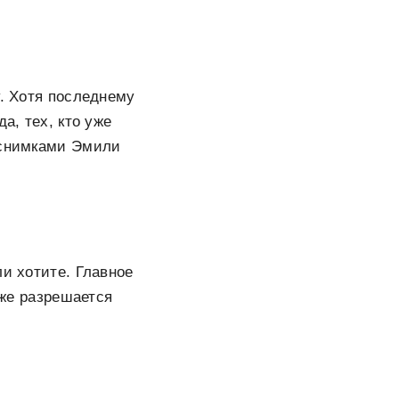
у. Хотя последнему
а, тех, кто уже
и снимками Эмили
ли хотите. Главное
 же разрешается