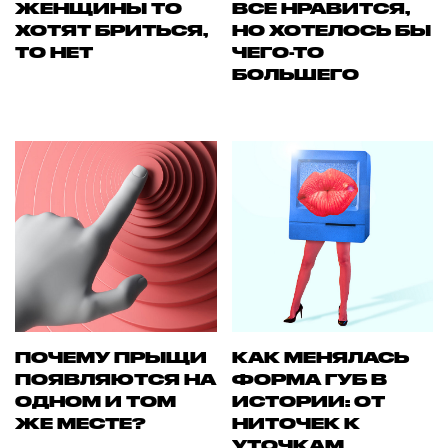
ЖЕНЩИНЫ ТО
ВСЕ НРАВИТСЯ,
ХОТЯТ БРИТЬСЯ,
НО ХОТЕЛОСЬ БЫ
ТО НЕТ
ЧЕГО-ТО
БОЛЬШЕГО
ПОЧЕМУ ПРЫЩИ
КАК МЕНЯЛАСЬ
ПОЯВЛЯЮТСЯ НА
ФОРМА ГУБ В
ОДНОМ И ТОМ
ИСТОРИИ: ОТ
ЖЕ МЕСТЕ?
НИТОЧЕК К
УТОЧКАМ