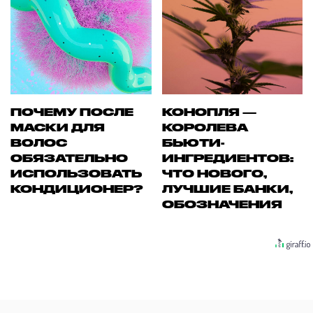
ПОЧЕМУ ПОСЛЕ
КОНОПЛЯ —
МАСКИ ДЛЯ
КОРОЛЕВА
ВОЛОС
БЬЮТИ-
ОБЯЗАТЕЛЬНО
ИНГРЕДИЕНТОВ:
ИСПОЛЬЗОВАТЬ
ЧТО НОВОГО,
КОНДИЦИОНЕР?
ЛУЧШИЕ БАНКИ,
ОБОЗНАЧЕНИЯ