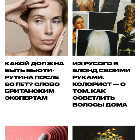
КАКОЙ ДОЛЖНА
ИЗ РУСОГО В
БЫТЬ БЬЮТИ-
БЛОНД СВОИМИ
РУТИНА ПОСЛЕ
РУКАМИ.
60 ЛЕТ? СЛОВО
КОЛОРИСТ — О
БРИТАНСКИМ
ТОМ, КАК
ЭКСПЕРТАМ
ОСВЕТЛИТЬ
ВОЛОСЫ ДОМА