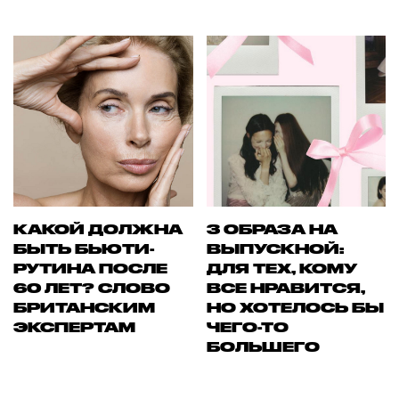
КАКОЙ ДОЛЖНА
3 ОБРАЗА НА
БЫТЬ БЬЮТИ-
ВЫПУСКНОЙ:
РУТИНА ПОСЛЕ
ДЛЯ ТЕХ, КОМУ
60 ЛЕТ? СЛОВО
ВСЕ НРАВИТСЯ,
БРИТАНСКИМ
НО ХОТЕЛОСЬ БЫ
ЭКСПЕРТАМ
ЧЕГО-ТО
БОЛЬШЕГО