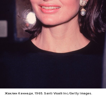
Жаклин Кеннеди, 1965. Santi Visalli Inc./Getty Images.