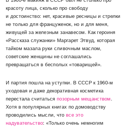
В 1960-е макияж в СССР был не столько про
красоту лица, сколько про свободу
и достоинство: нет, красивые ресницы и стрелки
не только для француженок, но и для меня,
живущей за железным занавесом. Как героиня
«Рассказа служанки» Маргарет Этвуд, которая
тайком мазала руки сливочным маслом,
советские женщины не соглашались
превращаться в бесполых «товарищей».
И партия пошла на уступки. В СССР к 1960-м
уходовая и даже декоративная косметика
перестала считаться
позорным мещанством
.
Хотя в популярных книгах по домоводству
проводились мысли, что
все это
надувательство
: «Только очень немногим