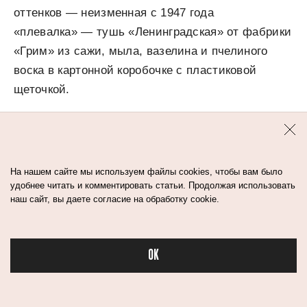
оттенков — неизменная с 1947 года
«плевалка» — тушь «Ленинградская» от фабрики
«Грим» из сажи, мыла, вазелина и пчелиного
воска в картонной коробочке с пластиковой
щеточкой.
Тупые зубья щеточки склеивали ресницы
и оставляли на них комья, их приходилось
разделять иголкой. Чтобы получить модные
На нашем сайте мы используем файлы cookies, чтобы вам было
удобнее читать и комментировать статьи. Продолжая использовать
мохнатые ресницы, их сначала подкручивали
наш сайт, вы даете согласие на обработку cookie.
горячей ложкой, потом пудрили, потом наносили
тушь.
OK
Стрелки рисовали тоже «Ленинградской» и, если
Бьюти в спорте
не удавалось достать тонкую художественную