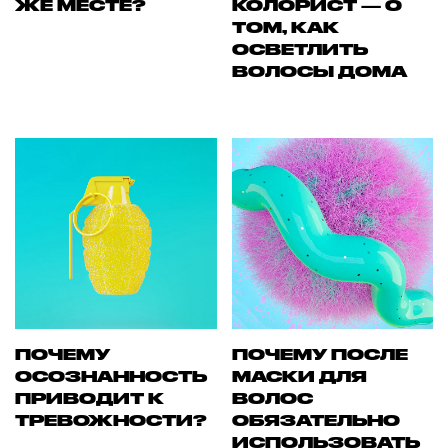
ЖЕ МЕСТЕ?
КОЛОРИСТ — О
ТОМ, КАК
ОСВЕТЛИТЬ
ВОЛОСЫ ДОМА
ПОЧЕМУ
ПОЧЕМУ ПОСЛЕ
ОСОЗНАННОСТЬ
МАСКИ ДЛЯ
ПРИВОДИТ К
ВОЛОС
ТРЕВОЖНОСТИ?
ОБЯЗАТЕЛЬНО
ИСПОЛЬЗОВАТЬ