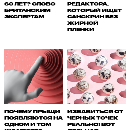
60 ЛЕТ? СЛОВО
РЕДАКТОРА,
БРИТАНСКИМ
КОТОРЫЙ ИЩЕТ
ЭКСПЕРТАМ
САНСКРИН БЕЗ
ЖИРНОЙ
ПЛЕНКИ
ПОЧЕМУ ПРЫЩИ
ИЗБАВИТЬСЯ ОТ
ПОЯВЛЯЮТСЯ НА
ЧЕРНЫХ ТОЧЕК
ОДНОМ И ТОМ
РЕАЛЬНО! ВОТ