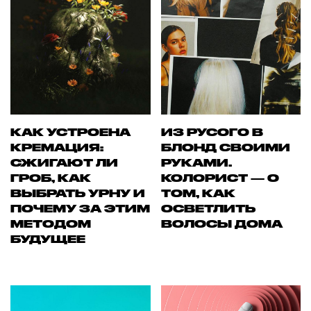
КАК УСТРОЕНА
ИЗ РУСОГО В
КРЕМАЦИЯ:
БЛОНД СВОИМИ
СЖИГАЮТ ЛИ
РУКАМИ.
ГРОБ, КАК
КОЛОРИСТ — О
ВЫБРАТЬ УРНУ И
ТОМ, КАК
ПОЧЕМУ ЗА ЭТИМ
ОСВЕТЛИТЬ
МЕТОДОМ
ВОЛОСЫ ДОМА
БУДУЩЕЕ