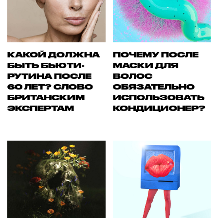
КАКОЙ ДОЛЖНА
ПОЧЕМУ ПОСЛЕ
БЫТЬ БЬЮТИ-
МАСКИ ДЛЯ
РУТИНА ПОСЛЕ
ВОЛОС
60 ЛЕТ? СЛОВО
ОБЯЗАТЕЛЬНО
БРИТАНСКИМ
ИСПОЛЬЗОВАТЬ
ЭКСПЕРТАМ
КОНДИЦИОНЕР?