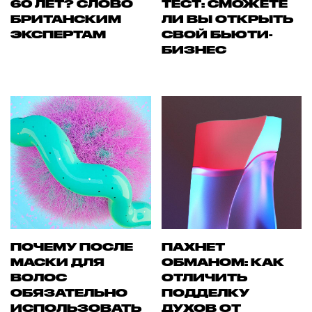
60 ЛЕТ? СЛОВО
ТЕСТ: СМОЖЕТЕ
БРИТАНСКИМ
ЛИ ВЫ ОТКРЫТЬ
ЭКСПЕРТАМ
СВОЙ БЬЮТИ-
БИЗНЕС
ПОЧЕМУ ПОСЛЕ
ПАХНЕТ
МАСКИ ДЛЯ
ОБМАНОМ: КАК
ВОЛОС
ОТЛИЧИТЬ
ОБЯЗАТЕЛЬНО
ПОДДЕЛКУ
ИСПОЛЬЗОВАТЬ
ДУХОВ ОТ