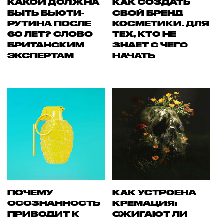
КАКОЙ ДОЛЖНА
КАК СОЗДАТЬ
БЫТЬ БЬЮТИ-
СВОЙ БРЕНД
РУТИНА ПОСЛЕ
КОСМЕТИКИ. ДЛЯ
60 ЛЕТ? СЛОВО
ТЕХ, КТО НЕ
БРИТАНСКИМ
ЗНАЕТ С ЧЕГО
ЭКСПЕРТАМ
НАЧАТЬ
ПОЧЕМУ
КАК УСТРОЕНА
ОСОЗНАННОСТЬ
КРЕМАЦИЯ:
ПРИВОДИТ К
СЖИГАЮТ ЛИ