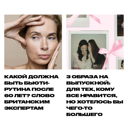
КАКОЙ ДОЛЖНА
3 ОБРАЗА НА
БЫТЬ БЬЮТИ-
ВЫПУСКНОЙ:
РУТИНА ПОСЛЕ
ДЛЯ ТЕХ, КОМУ
60 ЛЕТ? СЛОВО
ВСЕ НРАВИТСЯ,
БРИТАНСКИМ
НО ХОТЕЛОСЬ БЫ
ЭКСПЕРТАМ
ЧЕГО-ТО
БОЛЬШЕГО