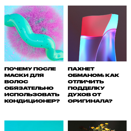
ПОЧЕМУ ПОСЛЕ
ПАХНЕТ
МАСКИ ДЛЯ
ОБМАНОМ: КАК
ВОЛОС
ОТЛИЧИТЬ
ОБЯЗАТЕЛЬНО
ПОДДЕЛКУ
ИСПОЛЬЗОВАТЬ
ДУХОВ ОТ
КОНДИЦИОНЕР?
ОРИГИНАЛА?