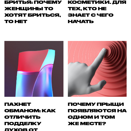
БРИТЬЯ: ПОЧЕМУ
КОСМЕТИКИ. ДЛЯ
ЖЕНЩИНЫ ТО
ТЕХ, КТО НЕ
ХОТЯТ БРИТЬСЯ,
ЗНАЕТ С ЧЕГО
ТО НЕТ
НАЧАТЬ
ПАХНЕТ
ПОЧЕМУ ПРЫЩИ
ОБМАНОМ: КАК
ПОЯВЛЯЮТСЯ НА
ОТЛИЧИТЬ
ОДНОМ И ТОМ
ПОДДЕЛКУ
ЖЕ МЕСТЕ?
ДУХОВ ОТ