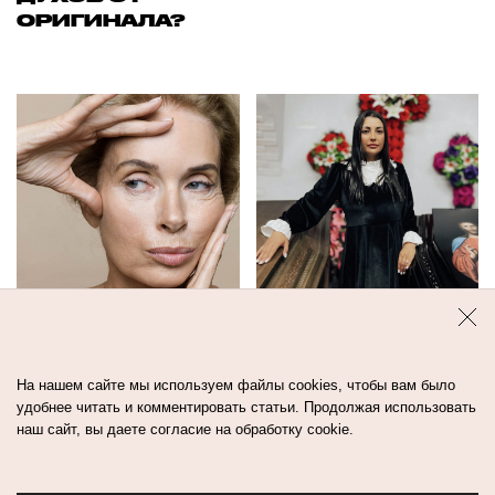
ОРИГИНАЛА?
КАКОЙ ДОЛЖНА
«Я ПРОСИЛА
БЫТЬ БЬЮТИ-
МАМУ БРАТЬ
РУТИНА ПОСЛЕ
МЕНЯ В МОРГ»:
На нашем сайте мы используем файлы cookies, чтобы вам было
60 ЛЕТ? СЛОВО
ИСТОРИЯ
удобнее читать и комментировать статьи. Продолжая использовать
наш сайт, вы даете согласие на обработку cookie.
БРИТАНСКИМ
ДЕВУШКИ,
ЭКСПЕРТАМ
КОТОРАЯ ДЕЛАЕТ
МАКИЯЖ