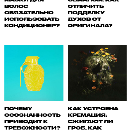
ВОЛОС
ОТЛИЧИТЬ
ОБЯЗАТЕЛЬНО
ПОДДЕЛКУ
ИСПОЛЬЗОВАТЬ
ДУХОВ ОТ
КОНДИЦИОНЕР?
ОРИГИНАЛА?
ПОЧЕМУ
КАК УСТРОЕНА
ОСОЗНАННОСТЬ
КРЕМАЦИЯ:
ПРИВОДИТ К
СЖИГАЮТ ЛИ
ТРЕВОЖНОСТИ?
ГРОБ, КАК