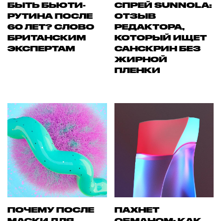
БЫТЬ БЬЮТИ-
СПРЕЙ SUNNOLA:
РУТИНА ПОСЛЕ
ОТЗЫВ
60 ЛЕТ? СЛОВО
РЕДАКТОРА,
БРИТАНСКИМ
КОТОРЫЙ ИЩЕТ
ЭКСПЕРТАМ
САНСКРИН БЕЗ
ЖИРНОЙ
ПЛЕНКИ
ПОЧЕМУ ПОСЛЕ
ПАХНЕТ
МАСКИ ДЛЯ
ОБМАНОМ: КАК