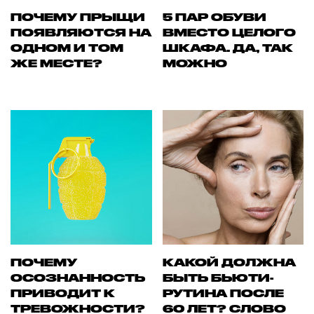
ПОЧЕМУ ПРЫЩИ
5 ПАР ОБУВИ
ПОЯВЛЯЮТСЯ НА
ВМЕСТО ЦЕЛОГО
ОДНОМ И ТОМ
ШКАФА. ДА, ТАК
ЖЕ МЕСТЕ?
МОЖНО
ПОЧЕМУ
КАКОЙ ДОЛЖНА
ОСОЗНАННОСТЬ
БЫТЬ БЬЮТИ-
ПРИВОДИТ К
РУТИНА ПОСЛЕ
ТРЕВОЖНОСТИ?
60 ЛЕТ? СЛОВО