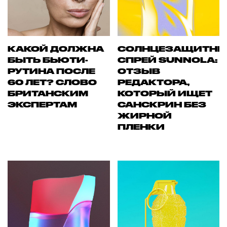
КАКОЙ ДОЛЖНА
СОЛНЦЕЗАЩИТН
БЫТЬ БЬЮТИ-
СПРЕЙ SUNNOLA:
РУТИНА ПОСЛЕ
ОТЗЫВ
60 ЛЕТ? СЛОВО
РЕДАКТОРА,
БРИТАНСКИМ
КОТОРЫЙ ИЩЕТ
ЭКСПЕРТАМ
САНСКРИН БЕЗ
ЖИРНОЙ
ПЛЕНКИ