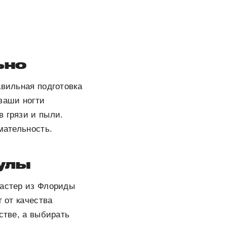
ьно
авильная подготовка
ваши ногти
в грязи и пыли.
мательность.
кулы
мастер из Флориды
т от качества
стве, а выбирать