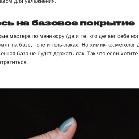
тавом для увлажнения.
сь на базовое покрытие
рые мастера по маникюру (да и те, кто делает себе но
омят на базе, топе и гель-лаках. Но химик-косметолог
венная база не будет держать лак. Так что если хотите
отратиться.