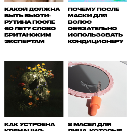
КАКОЙ ДОЛЖНА
ПОЧЕМУ ПОСЛЕ
БЫТЬ БЬЮТИ-
МАСКИ ДЛЯ
РУТИНА ПОСЛЕ
ВОЛОС
60 ЛЕТ? СЛОВО
ОБЯЗАТЕЛЬНО
БРИТАНСКИМ
ИСПОЛЬЗОВАТЬ
ЭКСПЕРТАМ
КОНДИЦИОНЕР?
КАК УСТРОЕНА
8 МАСЕЛ ДЛЯ
КРЕМАЦИЯ:
ЛИЦА, КОТОРЫЕ