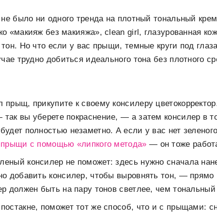
 не было ни одного тренда на плотный тональный крем
 «макияж без макияжа», clean girl, глазурованная кож
тон. Но что если у вас прыщи, темные круги под глаз
учае трудно добиться идеального тона без плотного ср
л прыщ, прикупите к своему консилеру цветокорректо
 так вы уберете покраснение, — а затем консилер в т
будет полностью незаметно. А если у вас нет зеленог
ь прыщи с помощью «липкого метода»
— он тоже работа
леный консилер не поможет: здесь нужно сначала нан
чно добавить консилер, чтобы выровнять тон, — прямо
ер должен быть на пару тонов светлее, чем тональный
 постакне, поможет тот же способ, что и с прыщами: с