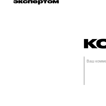
экспертом
К