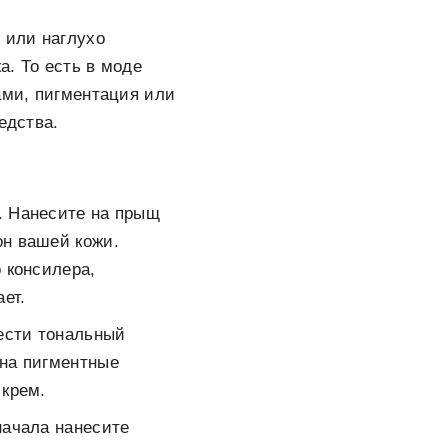
 или наглухо
а. То есть в моде
ами, пигментация или
едства.
р. Нанесите на прыщ
он вашей кожи.
о консилера,
ет.
ести тональный
 на пигментные
 крем.
начала нанесите