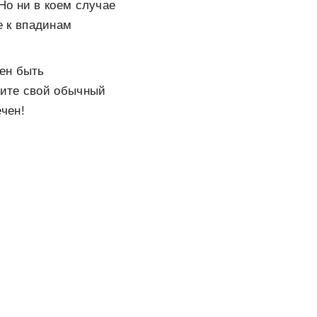
Но ни в коем случае
е к впадинам
жен быть
сите свой обычный
чен!