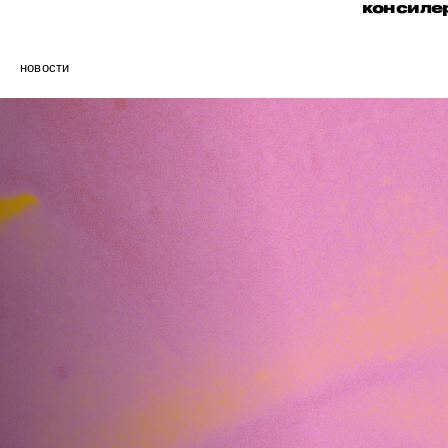
консиле
новости