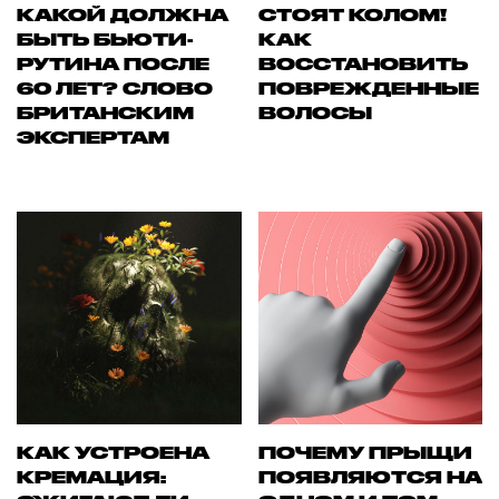
КАКОЙ ДОЛЖНА
СТОЯТ КОЛОМ!
БЫТЬ БЬЮТИ-
КАК
РУТИНА ПОСЛЕ
ВОССТАНОВИТЬ
60 ЛЕТ? СЛОВО
ПОВРЕЖДЕННЫЕ
БРИТАНСКИМ
ВОЛОСЫ
ЭКСПЕРТАМ
КАК УСТРОЕНА
ПОЧЕМУ ПРЫЩИ
КРЕМАЦИЯ:
ПОЯВЛЯЮТСЯ НА