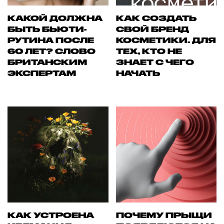
КАКОЙ ДОЛЖНА
КАК СОЗДАТЬ
БЫТЬ БЬЮТИ-
СВОЙ БРЕНД
РУТИНА ПОСЛЕ
КОСМЕТИКИ. ДЛЯ
60 ЛЕТ? СЛОВО
ТЕХ, КТО НЕ
БРИТАНСКИМ
ЗНАЕТ С ЧЕГО
ЭКСПЕРТАМ
НАЧАТЬ
КАК УСТРОЕНА
ПОЧЕМУ ПРЫЩИ