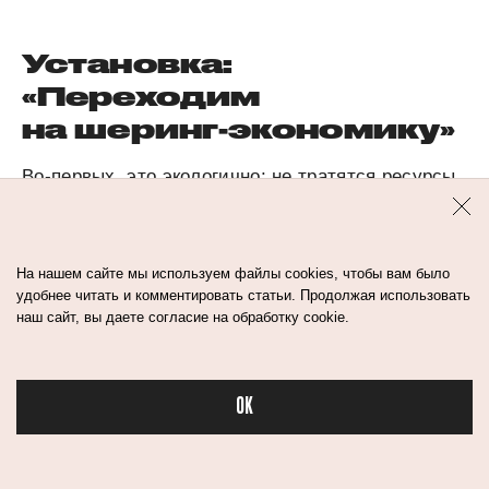
Установка:
«Переходим
на шеринг-экономику»
Во-первых, это экологично: не тратятся ресурсы
на создание чего-то нового, во-вторых, экономно.
В Европе 60% людей живут в съемном жилье.
В Швеции уже давно открыт ТЦ с б/у вещами
На нашем сайте мы используем файлы cookies, чтобы вам было
удобнее читать и комментировать статьи. Продолжая использовать
и мебелью. За последние пару лет и в нашей
наш сайт, вы даете согласие на обработку cookie.
стране стали популярны шеринг-сервисы: люди
берут в прокат авто, самокаты, детские гаджеты,
свадебные платья, вещи для туризма и отдыха
OK
(палатки, спальники).
Бьюти в с
Итог: берем в будущее!