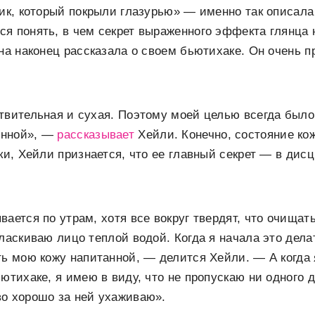
чик, который покрыли глазурью» — именно так описала
я понять, в чем секрет выраженного эффекта глянца н
она наконец рассказала о своем бьютихаке. Он очень п
твительная и сухая. Поэтому моей целью всегда было
енной», —
рассказывает
Хейли. Конечно, состояние ко
ики, Хейли признается, что ее главный секрет — в дис
вается по утрам, хотя все вокруг твердят, что очищат
ласкиваю лицо теплой водой. Когда я начала это делат
ть мою кожу напитанной, — делится Хейли. — А когда 
ютихаке, я имею в виду, что не пропускаю ни одного д
во хорошо за ней ухаживаю».