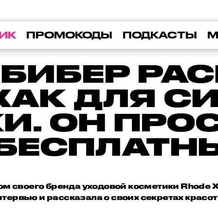
ИК
ПРОМОКОДЫ
ПОДКАСТЫ
М
 БИБЕР РА
ХАК ДЛЯ С
И. ОН ПРО
 БЕСПЛАТН
ом своего бренда уходовой косметики Rhode 
нтервью и рассказала о своих секретах красот