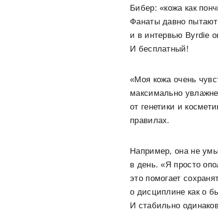
Бибер: «кожа как пон
Фанаты давно пытаютс
и в интервью Byrdie 
И бесплатный!
«Моя кожа очень чувс
максимально увлажн
от генетики и космет
правилах.
Например, она не умы
в день. «Я просто опо
это помогает сохраня
о дисциплине как о бь
И стабильно одинако