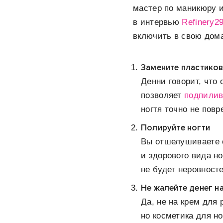
мастер по маникюру и
в интервью
Refinery2
включить в свою дом
Замените пластиков
Денни говорит, что 
позволяет
подпилив
ногтя точно не повр
Полируйте ногти
Вы отшелушиваете 
и здорового вида н
не будет неровносте
Не жалейте денег н
Да, не на крем для 
но косметика для н