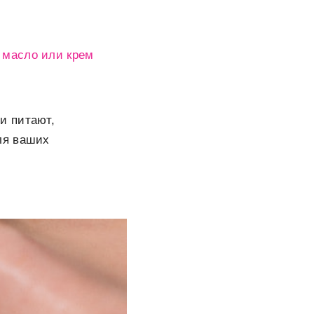
е
масло или крем
и питают,
ля ваших