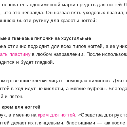
 основатель одноименной марки средств для ногтей Л
9
, что это неправда. Он назвал пять уходовых правил,
ашнюю бьюти-рутину для красоты ногтей:
ые и тканевые пилочки на хрустальные
она отлично подходит для всех типов ногтей, а ее уни
ать пластину
в любом направлении. После использов
едится и будет гладкой.
омертвевшие клетки лица с помощью пилингов. Для 
огтей в ход идут не кислоты, а мягкие буферы. Благод
й и пятен.
а крем для ногтей
рук, а именно на
крем для ногтей
. «Средства для рук т
огтей делает их глянцевыми, блестящими — как после