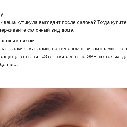
лу
ак ваша кутикула выглядит после салона? Тогда купит
держивайте салонный вид дома.
базовым лаком
упать лаки с маслами, пантенолом и витаминами — он
защищают ногти. «Это эквивалентно SPF, но только д
 Деннис.