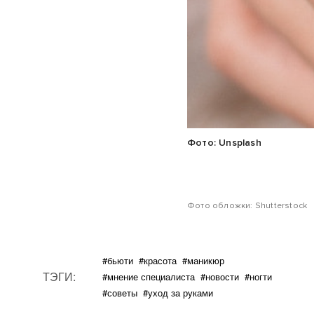
Фото: Unsplash
Фото обложки: Shutterstock
#бьюти
#красота
#маникюр
ТЭГИ:
#мнение специалиста
#новости
#ногти
#советы
#уход за руками