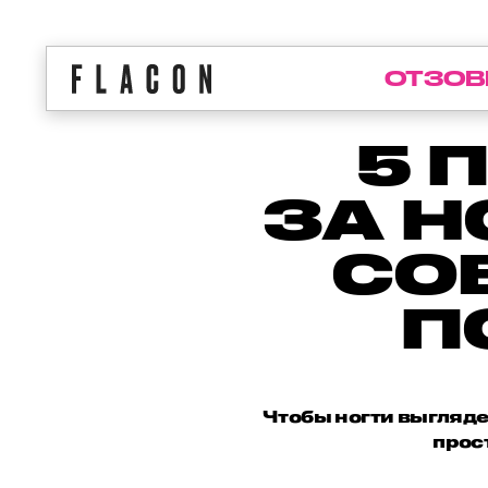
ОТЗОВ
5 
ЗА Н
СО
П
Чтобы ногти выгляде
прос