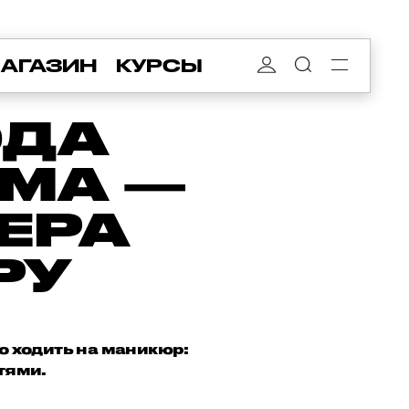
АГАЗИН
КУРСЫ
ОДА
ОМА —
ЕРА
РУ
о ходить на маникюр:
тями.