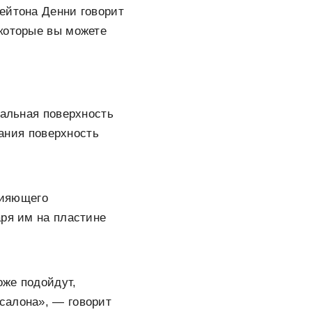
ейтона Денни говорит
 которые вы можете
кальная поверхность
ания поверхность
сияющего
аря им на пластине
оже подойдут,
 салона», — говорит