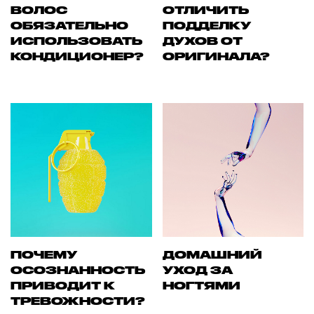
ВОЛОС
ОТЛИЧИТЬ
ОБЯЗАТЕЛЬНО
ПОДДЕЛКУ
ИСПОЛЬЗОВАТЬ
ДУХОВ ОТ
КОНДИЦИОНЕР?
ОРИГИНАЛА?
ПОЧЕМУ
ДОМАШНИЙ
ОСОЗНАННОСТЬ
УХОД ЗА
ПРИВОДИТ К
НОГТЯМИ
ТРЕВОЖНОСТИ?