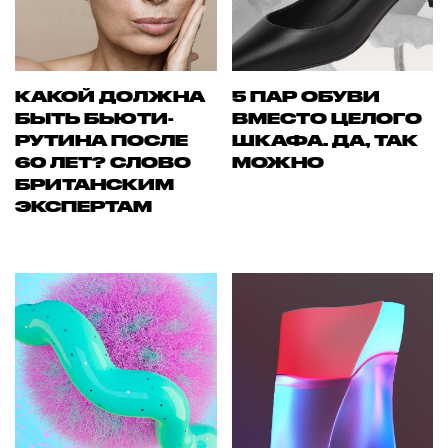
КАКОЙ ДОЛЖНА
5 ПАР ОБУВИ
БЫТЬ БЬЮТИ-
ВМЕСТО ЦЕЛОГО
РУТИНА ПОСЛЕ
ШКАФА. ДА, ТАК
60 ЛЕТ? СЛОВО
МОЖНО
БРИТАНСКИМ
ЭКСПЕРТАМ